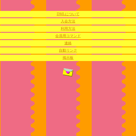
DMLについて
入会方法
利用方法
会員用コマンド
連絡
自動リンク
掲示板